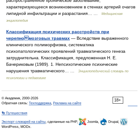
распространенное хроническое заболевание,
характеризующееся возникновением в стенках артерий очагов
липидной инфильтрации и разрастания… …
Медицинская
энциклопедия
Классификация психических расстройств при
черепномозговых травмах
— Вследствие выраженного
клинического полиморфизма, систематика
психопатологических проявлений травматического генеза
затруднительна. Классификация, предложенная Н. Е.
Бачериковым (1989). 1. Непсихотические психические
нарушения травматического… …
Энциклопедический словарь по
психологии и педагогике
© Академик, 2000-2026
18+
Обратная связь:
Техподдержка
,
Реклама на сайте
👣 Путешествия
Экспорт словарей на сайты
, сделанные на PHP,
Joomla,
Drupal,
WordPress, MODx.