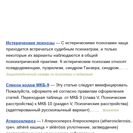
Истерические психозы
— С истерическими психозами чаще
приходится встречаться судебным психиатрам, и только
некоторые их варианты наблюдаются в общей
психиатрической практике. К истерическим психозам относят
псевдодеменцию, пуэрилизм, синдром Ганзера, синдром… …
Энциклопедический словарь по психологии и педагогике
Список кодов МКБ-9
— Эту статью следует викифицировать.
Пожалуйста, оформите её согласно правилам оформления
статей. Переходная таблица: от МКБ 9 (глава V, Психические
расстройства) к МКБ 10 (раздел V, Психические расстройства)
(адаптированный русскоязычный вариант)… …
Википедия
Атеросклероз
— I Атеросклероз Атеросклероз (atherosclerosis,
греч. athērē кашица + sklērōsis уплотнение, затвердение)