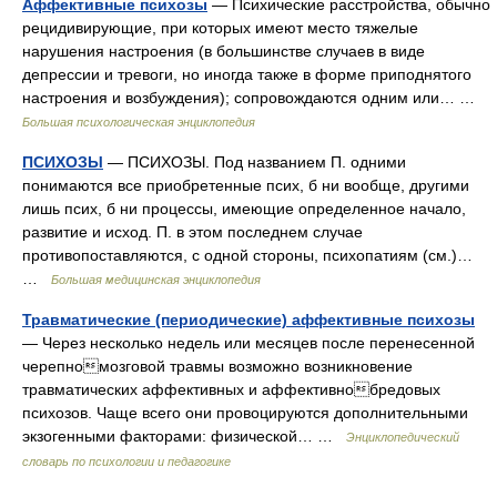
Аффективные психозы
— Психические расстройства, обычно
рецидивирующие, при которых имеют место тяжелые
нарушения настроения (в большинстве случаев в виде
депрессии и тревоги, но иногда также в форме приподнятого
настроения и возбуждения); сопровождаются одним или… …
Большая психологическая энциклопедия
ПСИХОЗЫ
— ПСИХОЗЫ. Под названием П. одними
понимаются все приобретенные псих, б ни вообще, другими
лишь псих, б ни процессы, имеющие определенное начало,
развитие и исход. П. в этом последнем случае
противопоставляются, с одной стороны, психопатиям (см.)…
…
Большая медицинская энциклопедия
Травматические (периодические) аффективные психозы
— Через несколько недель или месяцев после перенесенной
черепномозговой травмы возможно возникновение
травматических аффективных и аффективнобредовых
психозов. Чаще всего они провоцируются дополнительными
экзогенными факторами: физической… …
Энциклопедический
словарь по психологии и педагогике